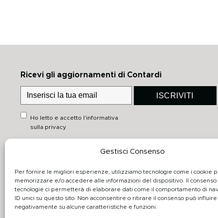
Ricevi gli aggiornamenti di Contardi
ISCRIVITI
Ho letto e accetto
l'informativa
sulla privacy
Gestisci Consenso
Link rapidi
Downloads
Heritage
Catalogo generale
Per fornire le migliori esperienze, utilizziamo tecnologie come i cookie 
memorizzare e/o accedere alle informazioni del dispositivo. Il consenso
Prodotti Collezione
Schede tecniche
tecnologie ci permetterà di elaborare dati come il comportamento di na
ID unici su questo sito. Non acconsentire o ritirare il consenso può influire
Realizzazioni
3D
negativamente su alcune caratteristiche e funzioni.
Designers