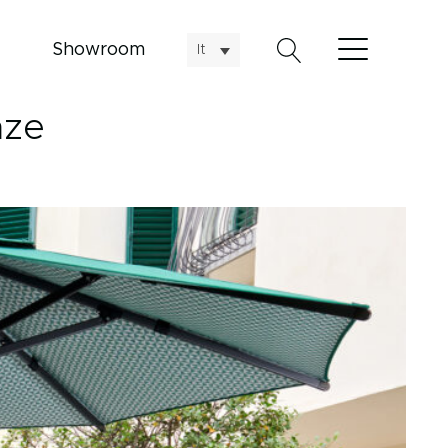
Showroom
It
nze