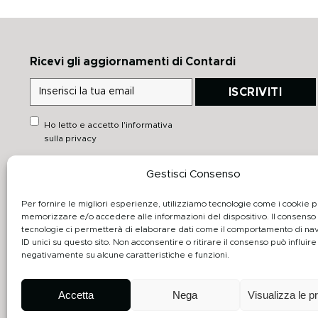
Ricevi gli aggiornamenti di Contardi
ISCRIVITI
Ho letto e accetto
l'informativa
sulla privacy
Gestisci Consenso
Link rapidi
Downloads
Heritage
Catalogo generale
Per fornire le migliori esperienze, utilizziamo tecnologie come i cookie 
memorizzare e/o accedere alle informazioni del dispositivo. Il consenso
Prodotti Collezione
Schede tecniche
tecnologie ci permetterà di elaborare dati come il comportamento di na
ID unici su questo sito. Non acconsentire o ritirare il consenso può influire
Realizzazioni
3D
negativamente su alcune caratteristiche e funzioni.
Designers
Accetta
Nega
Visualizza le p