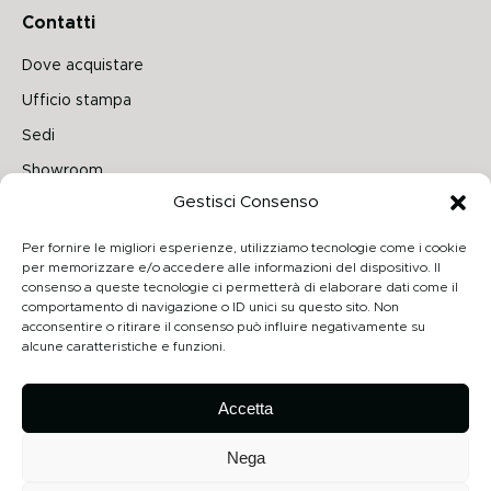
Contatti
Dove acquistare
Ufficio stampa
Sedi
Showroom
Gestisci Consenso
Seguici su
Per fornire le migliori esperienze, utilizziamo tecnologie come i cookie
per memorizzare e/o accedere alle informazioni del dispositivo. Il
consenso a queste tecnologie ci permetterà di elaborare dati come il
comportamento di navigazione o ID unici su questo sito. Non
Archiproducts
acconsentire o ritirare il consenso può influire negativamente su
alcune caratteristiche e funzioni.
Architonic
Privacy Policy
Accetta
Cookie Policy
Nega