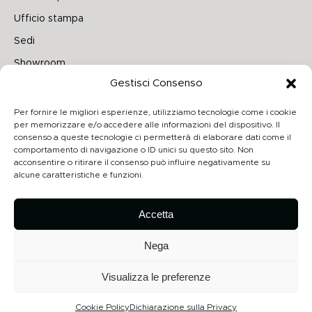
Ufficio stampa
Sedi
Showroom
Gestisci Consenso
Seguici su
Per fornire le migliori esperienze, utilizziamo tecnologie come i cookie
per memorizzare e/o accedere alle informazioni del dispositivo. Il
consenso a queste tecnologie ci permetterà di elaborare dati come il
comportamento di navigazione o ID unici su questo sito. Non
Archiproducts
acconsentire o ritirare il consenso può influire negativamente su
alcune caratteristiche e funzioni.
Architonic
Privacy Policy
Accetta
Cookie Policy
Nega
Visualizza le preferenze
Copyright 2026 - Contardi Lighting Srl - P.Iva 02264720968 - Numero
REA: MB-1862075 - All rights reserved
Cookie Policy
Dichiarazione sulla Privacy
Credits