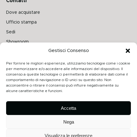
Contatti
Dove acquistare
Ufficio stampa
Sedi
Showroom
Gestisci Consenso
Seguici su
Per fornire le migliori esperienze, utilizziamo tecnologie come i cookie
per memorizzare e/o accedere alle informazioni del dispositivo. Il
consenso a queste tecnologie ci permetterà di elaborare dati come il
comportamento di navigazione o ID unici su questo sito. Non
Archiproducts
acconsentire o ritirare il consenso può influire negativamente su
alcune caratteristiche e funzioni.
Architonic
Privacy Policy
Accetta
Cookie Policy
Nega
Visualizza le preferenze