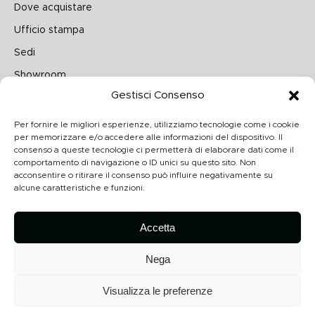
Dove acquistare
Ufficio stampa
Sedi
Showroom
Gestisci Consenso
Seguici su
Per fornire le migliori esperienze, utilizziamo tecnologie come i cookie
per memorizzare e/o accedere alle informazioni del dispositivo. Il
consenso a queste tecnologie ci permetterà di elaborare dati come il
comportamento di navigazione o ID unici su questo sito. Non
Archiproducts
acconsentire o ritirare il consenso può influire negativamente su
alcune caratteristiche e funzioni.
Architonic
Privacy Policy
Accetta
Cookie Policy
Nega
Visualizza le preferenze
Copyright 2026 - Contardi Lighting Srl - P.Iva 02264720968 - Numero
REA: MB-1862075 - All rights reserved