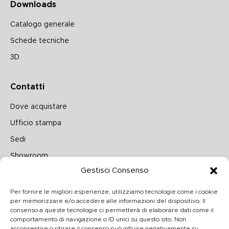
Downloads
Catalogo generale
Schede tecniche
3D
Contatti
Dove acquistare
Ufficio stampa
Sedi
Showroom
Gestisci Consenso
Seguici su
Per fornire le migliori esperienze, utilizziamo tecnologie come i cookie
per memorizzare e/o accedere alle informazioni del dispositivo. Il
consenso a queste tecnologie ci permetterà di elaborare dati come il
comportamento di navigazione o ID unici su questo sito. Non
Archiproducts
acconsentire o ritirare il consenso può influire negativamente su