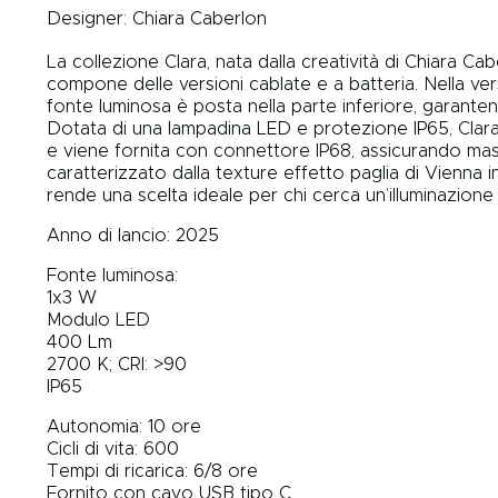
Designer:
Chiara Caberlon
La collezione Clara, nata dalla creatività di Chiara Ca
compone delle versioni cablate e a batteria. Nella vers
fonte luminosa è posta nella parte inferiore, garante
Dotata di una lampadina LED e protezione IP65, Clara 
e viene fornita con connettore IP68, assicurando massi
caratterizzato dalla texture effetto paglia di Vienna i
rende una scelta ideale per chi cerca un’illuminazione 
Anno di lancio: 2025
Fonte luminosa:
1x3 W
Modulo LED
400 Lm
2700 K; CRI: >90
IP65
Autonomia: 10 ore
Cicli di vita: 600
Tempi di ricarica: 6/8 ore
Fornito con cavo USB tipo C